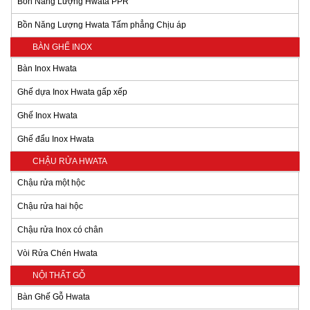
Bồn Năng Lượng Hwata PPR
Bồn Năng Lượng Hwata Tấm phẳng Chịu áp
BÀN GHẾ INOX
Bàn Inox Hwata
Ghế dựa Inox Hwata gấp xếp
Ghế Inox Hwata
Ghế đẩu Inox Hwata
CHẬU RỬA HWATA
Chậu rửa một hộc
Chậu rửa hai hộc
Chậu rửa Inox có chân
Vòi Rửa Chén Hwata
NỘI THẤT GỖ
Bàn Ghế Gỗ Hwata