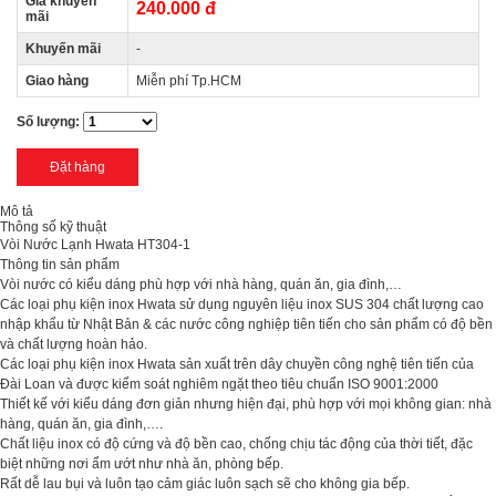
Giá khuyến
240.000 đ
mãi
Khuyến mãi
-
Giao hàng
Miễn phí Tp.HCM
Số lượng:
Mô tả
Thông số kỹ thuật
Vòi Nước Lạnh Hwata HT304-1
Thông tin sản phẩm
Vòi nước có kiểu dáng phù hợp với nhà hàng, quán ăn, gia đình,…
Các loại phụ kiện inox Hwata sử dụng nguyên liệu inox SUS 304 chất lượng cao
nhập khẩu từ Nhật Bản & các nước công nghiệp tiên tiến cho sản phẩm có độ bền
và chất lượng hoàn hảo.
Các loại phụ kiện inox Hwata sản xuất trên dây chuyền công nghệ tiên tiến của
Đài Loan và được kiểm soát nghiêm ngặt theo tiêu chuẩn ISO 9001:2000
Thiết kế với kiểu dáng đơn giản nhưng hiện đại, phù hợp với mọi không gian: nhà
hàng, quán ăn, gia đình,….
Chất liệu inox có độ cứng và độ bền cao, chống chịu tác động của thời tiết, đặc
biệt những nơi ẩm ướt như nhà ăn, phòng bếp.
Rất dễ lau bụi và luôn tạo cảm giác luôn sạch sẽ cho không gia bếp.