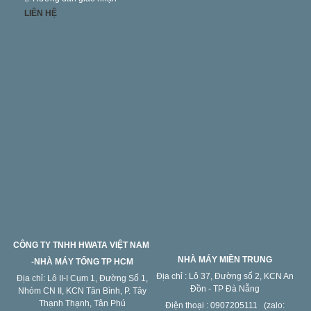
LIÊN HỆ
CÔNG TY TNHH HWATA VIỆT NAM
NHÀ MÁY MIỀN TRUNG
-NHÀ MÁY TỔNG TP HCM
Địa chỉ : Lô 37, Đường số 2, KCN An
Địa chỉ: Lô II-I Cụm 1, Đường Số 1,
Đồn - TP Đà Nẵng
Nhóm CN II, KCN Tân Bình, P. Tây
Thạnh Thạnh, Tân Phú
Điện thoại : 0907205111 (zalo: