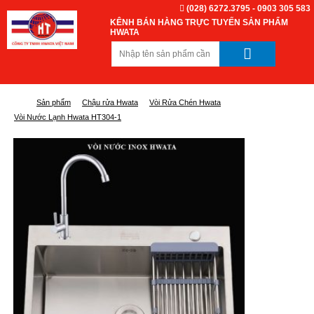
(028) 6272.3795 - 0903 305 583
KÊNH BÁN HÀNG TRỰC TUYẾN SẢN PHẨM
HWATA
Sản phẩm
Chậu rửa Hwata
Vòi Rửa Chén Hwata
Vòi Nước Lạnh Hwata HT304-1