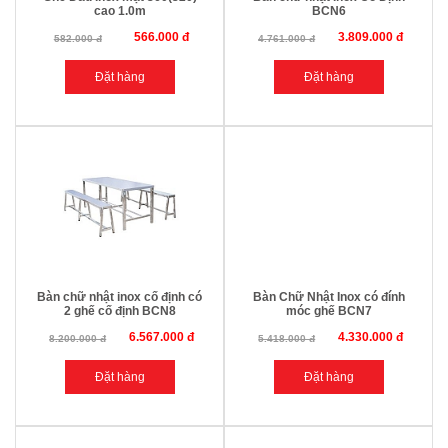
cao 1.0m
BCN6
566.000 đ
3.809.000 đ
582.000 đ
4.761.000 đ
Bàn chữ nhật inox cố định có
Bàn Chữ Nhật Inox có đính
2 ghế cố định BCN8
móc ghế BCN7
6.567.000 đ
4.330.000 đ
8.200.000 đ
5.418.000 đ