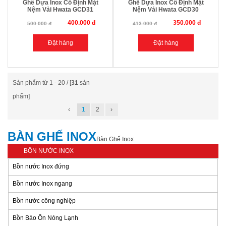
Ghế Dựa Inox Cố Định Mặt
Ghế Dựa Inox Cố Định Mặt
Nệm Vải Hwata GCD31
Nệm Vải Hwata GCD30
400.000 đ
350.000 đ
500.000 đ
413.000 đ
Sản phẩm từ 1 - 20 / [
31
sản
phẩm]
‹
1
2
›
BÀN GHẾ INOX
Bàn Ghế Inox
BỒN NƯỚC INOX
Bồn nước Inox đứng
Bồn nước Inox ngang
Bồn nước công nghiệp
Bồn Bảo Ôn Nóng Lạnh