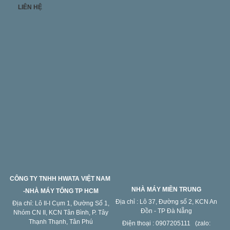
LIÊN HỆ
CÔNG TY TNHH HWATA VIỆT NAM
NHÀ MÁY MIỀN TRUNG
-NHÀ MÁY TỔNG TP HCM
Địa chỉ : Lô 37, Đường số 2, KCN An
Địa chỉ: Lô II-I Cụm 1, Đường Số 1,
Đồn - TP Đà Nẵng
Nhóm CN II, KCN Tân Bình, P. Tây
Thạnh Thạnh, Tân Phú
Điện thoại : 0907205111 (zalo: