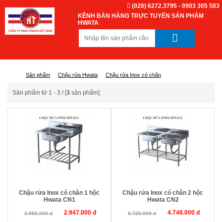
(028) 6272.3795 - 0903 305 583
KÊNH BÁN HÀNG TRỰC TUYẾN SẢN PHẨM
HWATA
Sản phẩm
Chậu rửa Hwata
Chậu rửa Inox có chân
Sản phẩm từ 1 - 3 / [
3
sản phẩm]
Chậu rửa Inox có chân 1 hộc
Chậu rửa Inox có chân 2 hộc
Hwata CN1
Hwata CN2
2.947.000 đ
4.748.000 đ
3.550.000 đ
5.720.000 đ