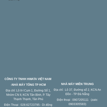
CÔNG TY TNHH HWATA VIỆT NAM
NHÀ MÁY MIỀN TRUNG
-NHÀ MÁY TỔNG TP HCM
Địa chỉ : Lô 37, Đường số 2, KCN An
Địa chỉ: Lô II-I Cụm 1, Đường Số 1,
Đồn - TP Đà Nẵng
Nhóm CN II, KCN Tân Bình, P. Tây
Thạnh Thạnh, Tân Phú
Điện thoại : 0907205111 (zalo:
0903305583)
Điện Thoại : 028.62723795 - Di động