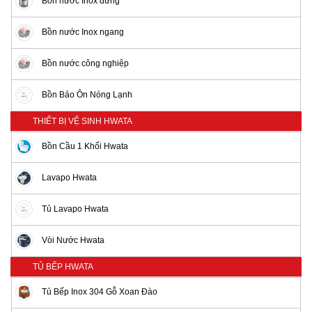
Bồn nước Inox đứng
Bồn nước Inox ngang
Bồn nước công nghiệp
Bồn Bảo Ôn Nóng Lạnh
THIẾT BỊ VỆ SINH HWATA
Bồn Cầu 1 Khối Hwata
Lavapo Hwata
Tủ Lavapo Hwata
Vòi Nước Hwata
TỦ BẾP HWATA
Tủ Bếp Inox 304 Gỗ Xoan Đào