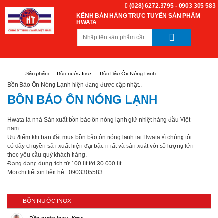
(028) 6272.3795 - 0903 305 583
KÊNH BÁN HÀNG TRỰC TUYẾN SẢN PHẨM
HWATA
Sản phẩm
Bồn nước Inox
Bồn Bảo Ôn Nóng Lạnh
Bồn Bảo Ôn Nóng Lạnh hiện đang được cập nhật..
BỒN BẢO ÔN NÓNG LẠNH
Hwata là nhà Sản xuất bồn bảo ôn nóng lạnh giữ nhiệt hàng đầu Việt
nam.
Ưu điểm khi bạn đặt mua bồn bảo ôn nóng lạnh tại Hwata vì chúng tôi
có dây chuyền sản xuất hiện đại bậc nhất và sản xuất với số lượng lớn
theo yêu cầu quý khách hàng.
Đang dạng dung tích từ 100 lít tới 30.000 lít
Mọi chi tiết xin liên hệ : 0903305583
BỒN NƯỚC INOX