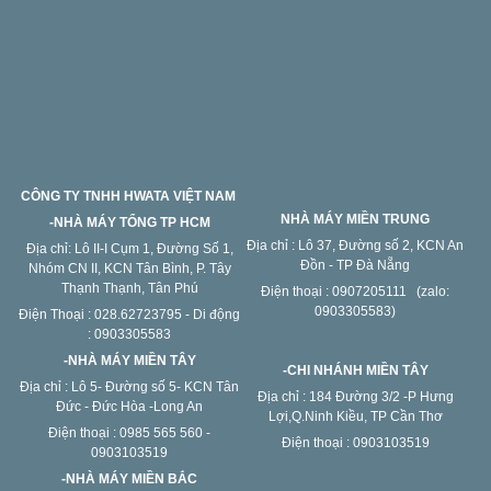
CÔNG TY TNHH HWATA VIỆT NAM
NHÀ MÁY MIỀN TRUNG
-NHÀ MÁY TỔNG TP HCM
Địa chỉ : Lô 37, Đường số 2, KCN An
Địa chỉ: Lô II-I Cụm 1, Đường Số 1,
Đồn - TP Đà Nẵng
Nhóm CN II, KCN Tân Bình, P. Tây
Thạnh Thạnh, Tân Phú
Điện thoại : 0907205111 (zalo:
0903305583)
Điện Thoại : 028.62723795 - Di động
: 0903305583
-NHÀ MÁY MIỀN TÂY
-CHI NHÁNH MIỀN TÂY
Địa chỉ : Lô 5- Đường số 5- KCN Tân
Địa chỉ : 184 Đường 3/2 -P Hưng
Đức - Đức Hòa -Long An
Lợi,Q.Ninh Kiều, TP Cần Thơ
Điện thoại : 0985 565 560 -
Điện thoại : 0903103519
0903103519
-NHÀ MÁY MIỀN BẮC