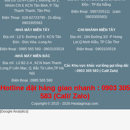
Địa chỉ: Lô II-I Cụm 1, Đường Số 1,
Đồn - TP Đà Nẵng
Nhóm CN II, KCN Tân Bình, P. Tây
Thạnh Thạnh, Tân Phú
Điện thoại : 0907205111 (zalo:
0903305583)
Điện Thoại : 028.62723795 - Di động :
0903305583
-NHÀ MÁY MIỀN TÂY
-CHI NHÁNH MIỀN TÂY
Địa chỉ : Lô 5- Đường số 5- KCN Tân
Địa chỉ : 184 Đường 3/2 -P Hưng
Đức - Đức Hòa -Long An
Lợi,Q.Ninh Kiều, TP Cần Thơ
Điện thoại : 0985 565 560 - 0903103519
Điện thoại : 0903103519
-NHÀ MÁY MIỀN BẮC
Địa chỉ : Lô B2-2-4 , KCN Nam Thanh
Các Khu vực khác vui lòng gọi tổng đài
Long,P Liên Mạc, Q. Bắc Từ Liêm,TP Hà
: 0903 305 583 ( Call/ Zalo)
Nội
Điện thoại : 0985 565 560
Hotline đặt hàng giao nhanh : 0903 305
583 (Call/ Zalo)
Copyright © 2015 - 2026 Hwatagroup.com.
[Google Analytics]