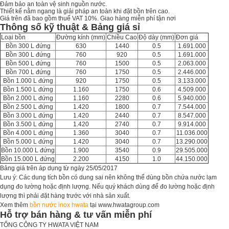
Đảm bảo an toàn vệ sinh nguồn nước.
Thiết kế nằm ngang là giải pháp an toàn khi đặt bồn trên cao.
Giá trên đã bao gồm thuế VAT 10%. Giao hàng miễn phí tận nơi
Thông số kỹ thuật & Bảng giá sỉ
Loại bồn
Đường kính (mm)
Chiều Cao
Độ dày (mm)
Đơn giá
Bồn 300 L đứng
630
1440
0.5
1.691.000
Bồn 300 L đứng
760
920
0.5
1.691.000
Bồn 500 L đứng
760
1500
0.5
2.063.000
Bồn 700 L đứng
760
1750
0.5
2.446.000
Bồn 1.000 L đứng
920
1750
0.5
3.133.000
Bồn 1.500 L đứng
1.160
1750
0.6
4.509.000
Bồn 2.000 L đứng
1.160
2280
0.6
5.940.000
Bồn 2.500 L đứng
1.420
1800
0.7
7.544.000
Bồn 3.000 L đứng
1.420
2440
0.7
8.547.000
Bồn 3.500 L đứng
1.420
2740
0.7
9.914.000
Bồn 4.000 L đứng
1.360
3040
0.7
11.036.000
Bồn 5.000 L đứng
1.420
3040
0.7
13.290.000
Bồn 10.000 L đứng
1.900
3540
0.9
29.505.000
Bồn 15.000 L đứng
2.200
4150
1.0
44.150.000
Bảng giá trên áp dụng từ ngày 25/05/2017
Lưu ý: Các dung tích bồn có dung sai nên không thể dùng bồn chứa nước lạm
dụng đo lường hoặc định lượng. Nếu quý khách dùng để đo lường hoặc định
lượng thì phải đặt hàng trước với nhà sản xuất.
Xem thêm
bồn nước inox hwata
tại www.
hwatagroup.com
Hỗ trợ bán hàng & tư vấn miễn phí
TỔNG CÔNG TY HWATA VIỆT NAM