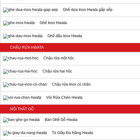
Ghế dựa Inox Hwata gấp xếp
Ghế Inox Hwata
Ghế đẩu Inox Hwata
CHẬU RỬA HWATA
Chậu rửa một hộc
Chậu rửa hai hộc
Chậu rửa Inox có chân
Vòi Rửa Chén Hwata
NỘI THẤT GỖ
Bàn Ghế Gỗ Hwata
Tủ Giầy Đa Năng Hwata