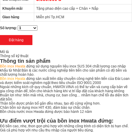
Khuyến mãi
Tặng phao điện cao cấp + Chân + Nắp
Giao hàng
Miễn phí Tp.HCM
Số lượng:
Mô tả
Thông số kỹ thuật
Thông tin sản phẩm
Bồn inox Hwata
đứng sử dụng nguyên liệu inox SUS 304 chất lượng cao nhập
khẩu từ Nhật Bản & các nước công nghiệp tiên tiến cho sản phẩm có độ bền và
chất lượng hoàn hảo.
Bồn inox Hwata
đứng sản xuất trên dây chuyền công nghệ tiên tiến của Đài Loan
và được kiểm soát nghiêm ngặt theo tiêu chuẩn ISO 9001:2000
Ngoài những kích cỡ quy chuẩn, HWATA VINA có thể tư vấn và cung cấp bản vẽ
gia công chân đế, bồn cho khách hàng khi vị trí lắp đặt của khách hàng không
thuận lợi như: trên mái nhà, chung cư, ban công… nhằm hạn chế tối đa diện tích
đặt bồn.
Thân bồn được phân bố gân đều nhau, tạo độ cứng vững hơn.
Chân bồn sử dụng inox HIT 430, đảm bảo sự chắc chắn.
Bồn chứa nước inox Hwata đứng được bảo hành 12 năm
Ưu điểm vượt trội của bồn inox Hwata đứng:
Độ bền cao, nhẹ, thon gọn phù hợp với những công trình có diện tích bị hạn chế.
Giá cả phù hợp với nhu cầu thu nhập của người tiêu dùng.