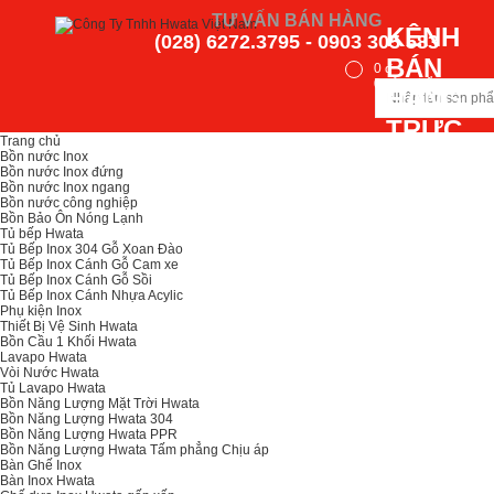
TƯ VẤN BÁN HÀNG
KÊNH
(028) 6272.3795 - 0903 305 583
BÁN
0
đ
0
sản phẩm
HÀNG
TRỰC
Trang chủ
TUYẾN
Bồn nước Inox
Bồn nước Inox đứng
SẢN
Bồn nước Inox ngang
Bồn nước công nghiệp
PHẨM
Bồn Bảo Ôn Nóng Lạnh
Tủ bếp Hwata
HWATA
Tủ Bếp Inox 304 Gỗ Xoan Đào
Tủ Bếp Inox Cánh Gỗ Cam xe
Tủ Bếp Inox Cánh Gỗ Sồi
Tủ Bếp Inox Cánh Nhựa Acylic
Phụ kiện Inox
Thiết Bị Vệ Sinh Hwata
Bồn Cầu 1 Khối Hwata
Lavapo Hwata
Vòi Nước Hwata
Tủ Lavapo Hwata
Bồn Năng Lượng Mặt Trời Hwata
Bồn Năng Lượng Hwata 304
Bồn Năng Lượng Hwata PPR
Bồn Năng Lượng Hwata Tấm phẳng Chịu áp
Bàn Ghế Inox
Bàn Inox Hwata