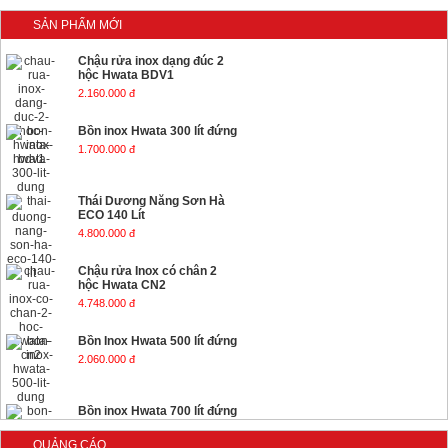
SẢN PHẨM MỚI
Chậu rửa inox dạng đúc 2
hộc Hwata BDV1
2.160.000 đ
Bồn inox Hwata 300 lít đứng
1.700.000 đ
Thái Dương Năng Sơn Hà
ECO 140 Lít
4.800.000 đ
Chậu rửa Inox có chân 2
hộc Hwata CN2
4.748.000 đ
Bồn Inox Hwata 500 lít đứng
2.060.000 đ
Bồn inox Hwata 700 lít đứng
2.430.000 đ
QUẢNG CÁO