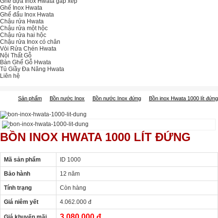
Ghế dựa Inox Hwata gấp xếp
Ghế Inox Hwata
Ghế đẩu Inox Hwata
Chậu rửa Hwata
Chậu rửa một hộc
Chậu rửa hai hộc
Chậu rửa Inox có chân
Vòi Rửa Chén Hwata
Nội Thất Gỗ
Bàn Ghế Gỗ Hwata
Tủ Giầy Đa Năng Hwata
Liên hệ
Sản phẩm
Bồn nước Inox
Bồn nước Inox đứng
Bồn inox Hwata 1000 lít đứng
BỒN INOX HWATA 1000 LÍT ĐỨNG
Mã sản phẩm
ID 1000
Bảo hành
12 năm
Tính trạng
Còn hàng
Giá niêm yết
4.062.000 đ
3.080.000 đ
Giá khuyến mãi