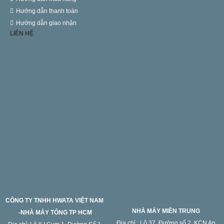
Hướng dẫn thanh toán
Hướng dẫn giao nhận
LIÊN HỆ
CÔNG TY TNHH HWATA VIỆT NAM
NHÀ MÁY MIỀN TRUNG
-NHÀ MÁY TỔNG TP HCM
Địa chỉ : Lô 37, Đường số 2, KCN An