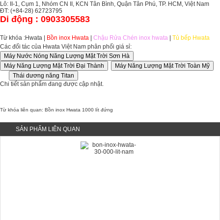
Lô: II-1, Cụm 1, Nhóm CN II, KCN Tân Bình, Quận Tân Phú, TP. HCM, Việt Nam
ĐT: (+84-28) 62723795
Di động : 0903305583
Từ khóa :
Hwata
|
Bồn inox Hwata
|
Chậu Rửa Chén inox hwata
|
Tủ bếp Hwata
Các đối tác của Hwata Việt Nam phân phối giá sỉ:
Chi tiết sản phẩm đang được cập nhật.
Từ khóa liên quan:
Bồn inox Hwata 1000 lít đứng
SẢN PHẨM LIÊN QUAN