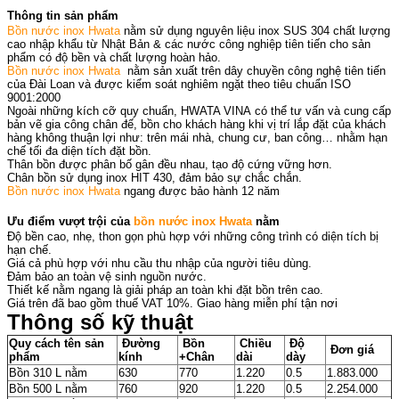
Thông tin sản phẩm
Bồn nước inox Hwata
nằm sử dụng nguyên liệu inox SUS 304 chất lượng
cao nhập khẩu từ Nhật Bản & các nước công nghiệp tiên tiến cho sản
phẩm có độ bền và chất lượng hoàn hảo.
Bồn nước inox Hwata
nằm sản xuất trên dây chuyền công nghệ tiên tiến
của Đài Loan và được kiểm soát nghiêm ngặt theo tiêu chuẩn ISO
9001:2000
Ngoài những kích cỡ quy chuẩn, HWATA VINA có thể tư vấn và cung cấp
bản vẽ gia công chân đế, bồn cho khách hàng khi vị trí lắp đặt của khách
hàng không thuận lợi như: trên mái nhà, chung cư, ban công… nhằm hạn
chế tối đa diện tích đặt bồn.
Thân bồn được phân bố gân đều nhau, tạo độ cứng vững hơn.
Chân bồn sử dụng inox HIT 430, đảm bảo sự chắc chắn.
Bồn nước inox Hwata
ngang được bảo hành 12 năm
Ưu điểm vượt trội của
bồn nước inox Hwata
nằm
Độ bền cao, nhẹ, thon gọn phù hợp với những công trình có diện tích bị
hạn chế.
Giá cả phù hợp với nhu cầu thu nhập của người tiêu dùng.
Đảm bảo an toàn vệ sinh nguồn nước.
Thiết kế nằm ngang là giải pháp an toàn khi đặt bồn trên cao.
Giá trên đã bao gồm thuế VAT 10%. Giao hàng miễn phí tận nơi
Thông số kỹ thuật
Quy cách tên sản
Đường
Bồn
Chiều
Độ
Đơn giá
phẩm
kính
+Chân
dài
dày
Bồn 310 L nằm
630
770
1.220
0.5
1.883.000
Bồn 500 L nằm
760
920
1.220
0.5
2.254.000