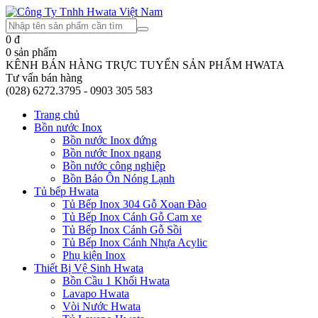
0
đ
0
sản phẩm
KÊNH BÁN HÀNG TRỰC TUYẾN SẢN PHẨM HWATA
Tư vấn bán hàng
(028) 6272.3795 - 0903 305 583
Trang chủ
Bồn nước Inox
Bồn nước Inox đứng
Bồn nước Inox ngang
Bồn nước công nghiệp
Bồn Bảo Ôn Nóng Lạnh
Tủ bếp Hwata
Tủ Bếp Inox 304 Gỗ Xoan Đào
Tủ Bếp Inox Cánh Gỗ Cam xe
Tủ Bếp Inox Cánh Gỗ Sồi
Tủ Bếp Inox Cánh Nhựa Acylic
Phụ kiện Inox
Thiết Bị Vệ Sinh Hwata
Bồn Cầu 1 Khối Hwata
Lavapo Hwata
Vòi Nước Hwata