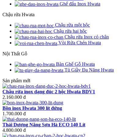
Ghế đẩu Inox Hwata
Chậu rửa Hwata
Chậu rửa một hộc
Chậu rửa hai hộc
Chậu rửa Inox có chân
Vòi Rửa Chén Hwata
Nội Thất Gỗ
Bàn Ghế Gỗ Hwata
Tủ Giầy Đa Năng Hwata
Sản phẩm mới
Chậu rửa inox dạng đúc 2 hộc Hwata BDV1
2.160.000 đ
Bồn inox Hwata 300 lít đứng
1.700.000 đ
Thái Dương Năng Sơn Hà ECO 140 Lít
4.800.000 đ