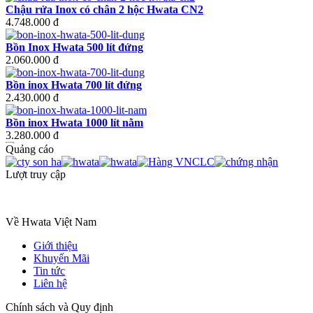
Chậu rửa Inox có chân 2 hộc Hwata CN2
4.748.000 đ
Bồn Inox Hwata 500 lít đứng
2.060.000 đ
Bồn inox Hwata 700 lít đứng
2.430.000 đ
Bồn inox Hwata 1000 lít nằm
3.280.000 đ
Quảng cáo
Bồn inox Hwata 1000 lít đứng
3.080.000 đ
Lượt truy cập
Bồn inox Hwata 1500 lít nằm
4.800.000 đ
Về Hwata Việt Nam
Bồn inox Hwata 1500 lít đứng
Giới thiệu
4.430.000 đ
Khuyến Mãi
Tin tức
Liên hệ
Chính sách và Quy định