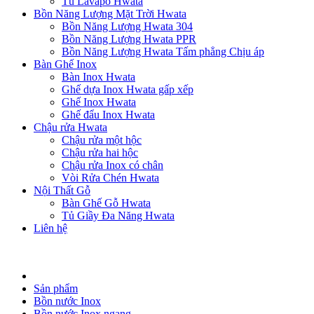
Tủ Lavapo Hwata
Bồn Năng Lượng Mặt Trời Hwata
Bồn Năng Lượng Hwata 304
Bồn Năng Lượng Hwata PPR
Bồn Năng Lượng Hwata Tấm phẳng Chịu áp
Bàn Ghế Inox
Bàn Inox Hwata
Ghế dựa Inox Hwata gấp xếp
Ghế Inox Hwata
Ghế đẩu Inox Hwata
Chậu rửa Hwata
Chậu rửa một hộc
Chậu rửa hai hộc
Chậu rửa Inox có chân
Vòi Rửa Chén Hwata
Nội Thất Gỗ
Bàn Ghế Gỗ Hwata
Tủ Giầy Đa Năng Hwata
Liên hệ
Sản phẩm
Bồn nước Inox
Bồn nước Inox ngang