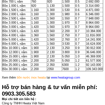
Bồn 700 L nằm
760
920
1.500
0.5
2.692.000
Bồn 1.000 L nằm
920
1.130
1.500
0.5
3.314.000
Bồn 1.500 L nằm
1.160
1.300
1.530
0.6
4.871.000
Bồn 2.000 L nằm
1.160
1.300
1.980
0.6
6.346.000
Bồn 2.500 L nằm
1.420
1.560
1.550
0.7
7.948.000
Bồn 3.000 L nằm
1.160
1.300
1.970
0.7
8.964.000
Bồn 3.000 L nằm
1.420
1.560
1.970
0.7
8.964.000
Bồn 3.500 L nằm
1.420
1.560
2.200
0.7
10.384.000
Bồn 4.000 L nằm
1.360
1.560
2.750
0.7
11.816.000
Bồn 5.000 L nằm
1.420
1.560
2.760
0.7
14.241.000
Bồn 6.000 L nằm
1.420
1.560
3.530
0.7
16.624.000
Bồn 10.000 L nằm
1.900
2.130
3.250
0.9
30.912.000
Bồn 12.000 L nằm
1.900
2.130
3.800
0.9
36.646.000
Bồn 15.000 L nằm
1.900
2.130
5.050
1.0
46.369.000
Bồn 20.000 L nằm
2.200
2.350
5.050
1.2
61.577.000
Bồn 25.000 L nằm
2.200
2.350
6300
1.2
92.143.000
Bồn 30.000 L nằm
2.200
2350
7600
1.2
109.343.000
Xem thêm
bồn nước inox hwata
tại
www.
hwatagroup.com
Hỗ trợ bán hàng & tư vấn miễn phí:
0903.305.583
Mọi chi tiết xin liên hệ :
Công ty TNHH Hwata Việt Nam