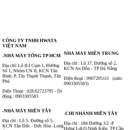
CÔNG TY TNHH HWATA
VIỆT NAM
NHÀ MÁY MIỀN TRUNG
-NHÀ MÁY TỔNG TP HCM
Địa chỉ : Lô 37, Đường số 2,
Địa chỉ: Lô II-I Cụm 1, Đường
KCN An Đồn - TP Đà Nẵng
Số 1, Nhóm CN II, KCN Tân
Bình, P. Tây Thạnh Thạnh, Tân
Điện thoại : 0907205111 (zalo:
Phú
0903305583)
Điện Thoại : 028.62723795 - Di
động : 0903305583
-NHÀ MÁY MIỀN TÂY
-CHI NHÁNH MIỀN TÂY
Địa chỉ : Lô 5- Đường số 5-
Địa chỉ : 184 Đường 3/2 -P
KCN Tân Đức - Đức Hòa -Long
Hưng Lợi,Q.Ninh Kiều, TP Cần