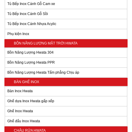
Tủ Bếp Inox Cánh Gỗ Cam xe
Tủ Bếp Inox Cánh Gỗ Sồi
Tủ Bếp Inox Cánh Nhựa Acylic
Phụ kiện Inox
BỒN NĂNG LƯỢNG MẶT TRỜI HWATA
Bồn Năng Lượng Hwata 304
Bồn Năng Lượng Hwata PPR
Bồn Năng Lượng Hwata Tấm phẳng Chịu áp
BÀN GHẾ INOX
Bàn Inox Hwata
Ghế dựa Inox Hwata gấp xếp
Ghế Inox Hwata
Ghế đẩu Inox Hwata
CHẬU RỬA HWATA