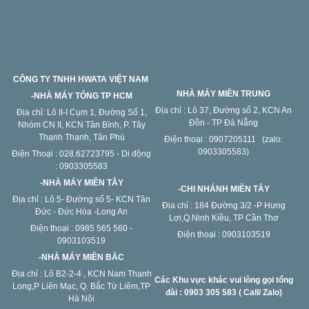
CÔNG TY TNHH HWATA VIỆT NAM
NHÀ MÁY MIỀN TRUNG
-NHÀ MÁY TỔNG TP HCM
Địa chỉ : Lô 37, Đường số 2, KCN An
Địa chỉ: Lô II-I Cụm 1, Đường Số 1,
Đồn - TP Đà Nẵng
Nhóm CN II, KCN Tân Bình, P. Tây
Thạnh Thạnh, Tân Phú
Điện thoại : 0907205111 (zalo:
0903305583)
Điện Thoại : 028.62723795 - Di động
: 0903305583
-NHÀ MÁY MIỀN TÂY
-CHI NHÁNH MIỀN TÂY
Địa chỉ : Lô 5- Đường số 5- KCN Tân
Địa chỉ : 184 Đường 3/2 -P Hưng
Đức - Đức Hòa -Long An
Lợi,Q.Ninh Kiều, TP Cần Thơ
Điện thoại : 0985 565 560 -
Điện thoại : 0903103519
0903103519
-NHÀ MÁY MIỀN BẮC
Địa chỉ : Lô B2-2-4 , KCN Nam Thanh
Các Khu vực khác vui lòng gọi tổng
Long,P Liên Mạc, Q. Bắc Từ Liêm,TP
đài : 0903 305 583 ( Call/ Zalo)
Hà Nội