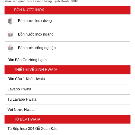
Từ khóa liên quan:
Vòi Lavapo Nóng Lạnh Hwata 7002
BỒN NƯỚC INOX
Bồn nước Inox đứng
Bồn nước Inox ngang
Bồn nước công nghiệp
Bồn Bảo Ôn Nóng Lạnh
THIẾT BỊ VỆ SINH HWATA
Bồn Cầu 1 Khối Hwata
Lavapo Hwata
Tủ Lavapo Hwata
Vòi Nước Hwata
TỦ BẾP HWATA
Tủ Bếp Inox 304 Gỗ Xoan Đào