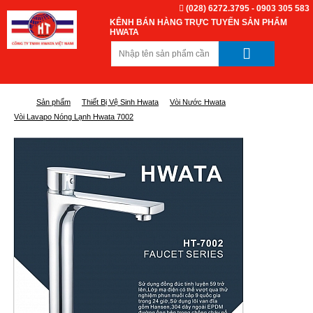
(028) 6272.3795 - 0903 305 583
KÊNH BÁN HÀNG TRỰC TUYẾN SẢN PHẨM
HWATA
Sản phẩm
Thiết Bị Vệ Sinh Hwata
Vòi Nước Hwata
Vòi Lavapo Nóng Lạnh Hwata 7002