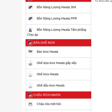
Từ khóa liên 
Bồn Năng Lượng Hwata 304
Bồn Năng Lượng Hwata PPR
Bồn Năng Lượng Hwata Tấm phẳng
Chịu áp
BÀN GHẾ INOX
Bàn Inox Hwata
Ghế dựa Inox Hwata gấp xếp
Ghế Inox Hwata
Ghế đẩu Inox Hwata
CHẬU RỬA HWATA
Chậu rửa một hộc