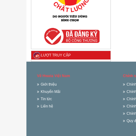
LƯỢT TRUY CẬP
Về Hwata Việt Nam
Chính s
Giới thiệu
Chính
Khuyến Mãi
Chính
Tin tức
Chính
Liên hệ
Chính
Chính
Quy đ