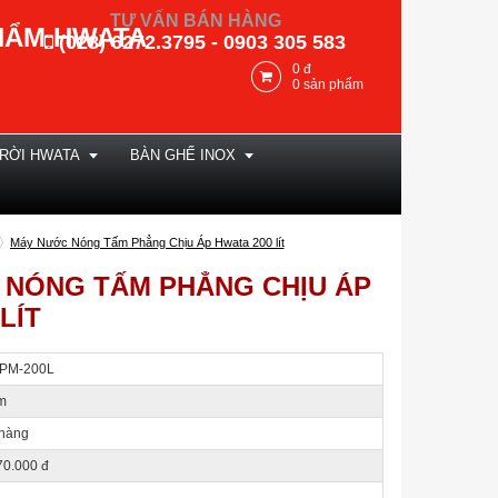
TƯ VẤN BÁN HÀNG
HẨM HWATA
(028) 6272.3795 - 0903 305 583
0
đ
0
sản phẩm
RỜI HWATA
BÀN GHẾ INOX
Máy Nước Nóng Tấm Phẳng Chịu Áp Hwata 200 lít
 NÓNG TẤM PHẲNG CHỊU ÁP
LÍT
PM-200L
m
hàng
70.000 đ