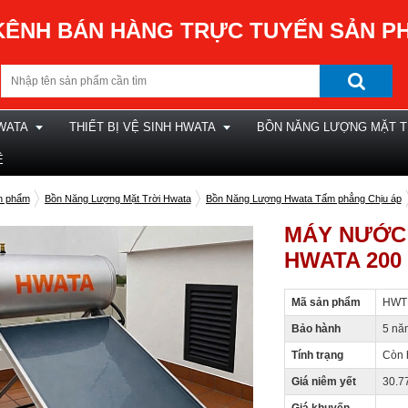
KÊNH BÁN HÀNG TRỰC TUYẾN SẢN P
WATA
THIẾT BỊ VỆ SINH HWATA
BỒN NĂNG LƯỢNG MẶT T
Ệ
n phẩm
Bồn Năng Lượng Mặt Trời Hwata
Bồn Năng Lượng Hwata Tấm phẳng Chịu áp
MÁY NƯỚC
HWATA 200 
Mã sản phẩm
HWT
Bảo hành
5 nă
Tính trạng
Còn 
Giá niêm yết
30.7