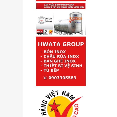
4.430.000 đ
Chậu rửa inox dạng đúc 2
hộc Hwata BDV1
2.160.000 đ