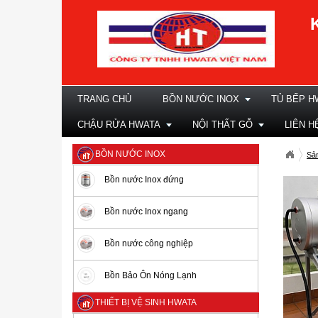
TRANG CHỦ
BỒN NƯỚC INOX
TỦ BẾP H
CHẬU RỬA HWATA
NỘI THẤT GỖ
LIÊN H
BỒN NƯỚC INOX
Sả
Bồn nước Inox đứng
Bồn nước Inox ngang
Bồn nước công nghiệp
Bồn Bảo Ôn Nóng Lạnh
THIẾT BỊ VỆ SINH HWATA