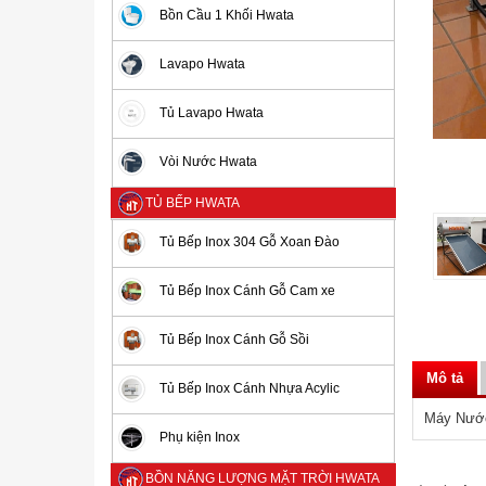
Bồn Cầu 1 Khối Hwata
Lavapo Hwata
Tủ Lavapo Hwata
Vòi Nước Hwata
TỦ BẾP HWATA
Tủ Bếp Inox 304 Gỗ Xoan Đào
Tủ Bếp Inox Cánh Gỗ Cam xe
Tủ Bếp Inox Cánh Gỗ Sồi
Mô tả
Tủ Bếp Inox Cánh Nhựa Acylic
Máy Nước
Phụ kiện Inox
BỒN NĂNG LƯỢNG MẶT TRỜI HWATA