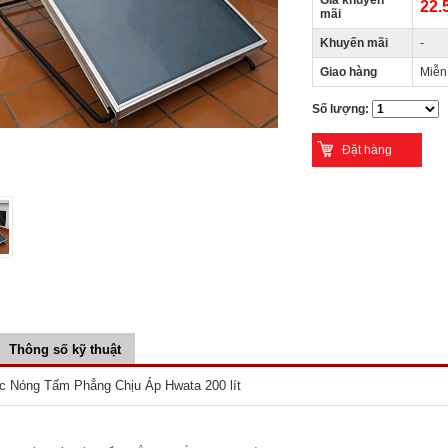
Giá khuyến
22.
mãi
Khuyến mãi
-
Giao hàng
Miễn
Số lượng:
Thông số kỹ thuật
 Nóng Tấm Phẳng Chịu Áp Hwata 200 lít