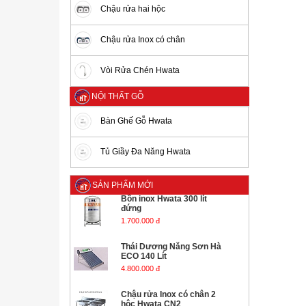
Chậu rửa hai hộc
Chậu rửa Inox có chân
Vòi Rửa Chén Hwata
NỘI THẤT GỖ
Bàn Ghế Gỗ Hwata
Tủ Giầy Đa Năng Hwata
SẢN PHẨM MỚI
Bồn inox Hwata 300 lít
đứng
1.700.000 đ
Thái Dương Năng Sơn Hà
ECO 140 Lít
4.800.000 đ
Chậu rửa Inox có chân 2