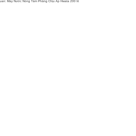
quan:
Máy Nước Nóng Tấm Phẳng Chịu Áp Hwata 200 lít