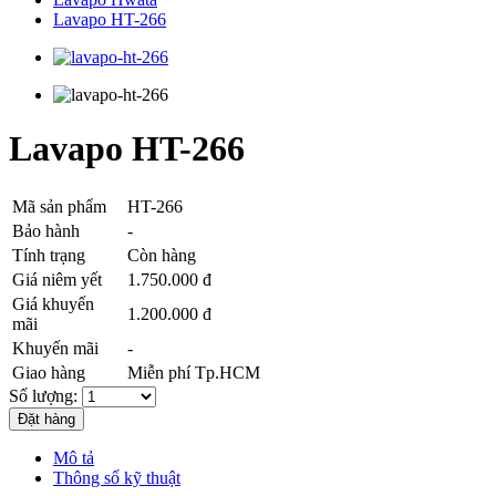
Lavapo HT-266
Lavapo HT-266
Mã sản phẩm
HT-266
Bảo hành
-
Tính trạng
Còn hàng
Giá niêm yết
1.750.000 đ
Giá khuyến
1.200.000 đ
mãi
Khuyến mãi
-
Giao hàng
Miễn phí Tp.HCM
Số lượng:
Mô tả
Thông số kỹ thuật