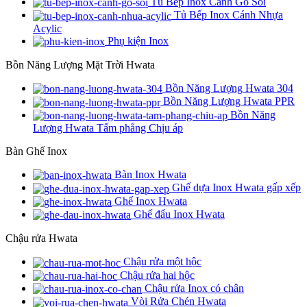
Tủ Bếp Inox Cánh Gỗ Sồi
Tủ Bếp Inox Cánh Nhựa
Acylic
Phụ kiện Inox
Bồn Năng Lượng Mặt Trời Hwata
Bồn Năng Lượng Hwata 304
Bồn Năng Lượng Hwata PPR
Bồn Năng
Lượng Hwata Tấm phẳng Chịu áp
Bàn Ghế Inox
Bàn Inox Hwata
Ghế dựa Inox Hwata gấp xếp
Ghế Inox Hwata
Ghế đẩu Inox Hwata
Chậu rửa Hwata
Chậu rửa một hộc
Chậu rửa hai hộc
Chậu rửa Inox có chân
Vòi Rửa Chén Hwata