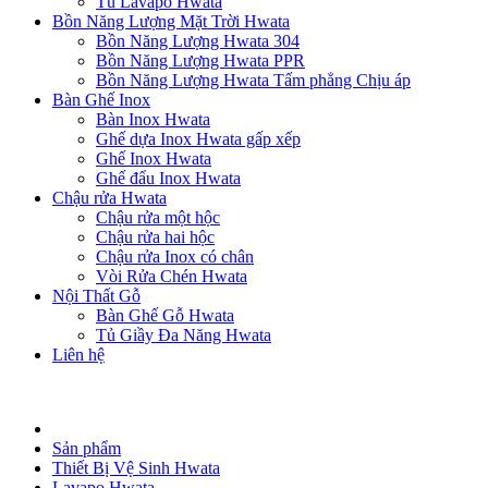
Tủ Lavapo Hwata
Bồn Năng Lượng Mặt Trời Hwata
Bồn Năng Lượng Hwata 304
Bồn Năng Lượng Hwata PPR
Bồn Năng Lượng Hwata Tấm phẳng Chịu áp
Bàn Ghế Inox
Bàn Inox Hwata
Ghế dựa Inox Hwata gấp xếp
Ghế Inox Hwata
Ghế đẩu Inox Hwata
Chậu rửa Hwata
Chậu rửa một hộc
Chậu rửa hai hộc
Chậu rửa Inox có chân
Vòi Rửa Chén Hwata
Nội Thất Gỗ
Bàn Ghế Gỗ Hwata
Tủ Giầy Đa Năng Hwata
Liên hệ
Sản phẩm
Thiết Bị Vệ Sinh Hwata
Lavapo Hwata