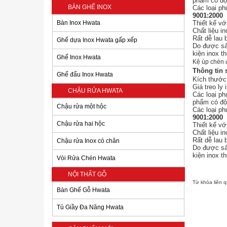
phẩm có độ
BÀN GHẾ INOX
Các loại ph
9001:2000
Bàn Inox Hwata
Thiết kế vớ
Chất liệu i
Rất dễ lau 
Ghế dựa Inox Hwata gấp xếp
Do được sản
kiện inox t
Ghế Inox Hwata
Kệ úp chén
Thông tin
Ghế đẩu Inox Hwata
Kích thước
Giá treo ly
CHẬU RỬA HWATA
Các loại ph
phẩm có độ
Chậu rửa một hộc
Các loại ph
9001:2000
Chậu rửa hai hộc
Thiết kế vớ
Chất liệu i
Rất dễ lau 
Chậu rửa Inox có chân
Do được sản
kiện inox t
Vòi Rửa Chén Hwata
NỘI THẤT GỖ
Chậu rửa inox dạng đúc 2
Từ khóa liên 
hộc Hwata BDV1
Bàn Ghế Gỗ Hwata
2.160.000 đ
Tủ Giầy Đa Năng Hwata
Bồn inox Hwata 300 lít
đứng