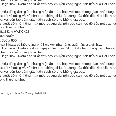
 bền và chất lượng hoàn hảo.
ụ kiện inox Hwata sản xuất trên dây chuyền công nghệ tiên tiến của Đài Loa
i kiểu dáng đơn giản nhưng hiện đại, phù hợp với mọi không gian: nhà hàng, 
nox có độ cứng và độ bền cao, chống chịu tác động của thời tiết, đặc biệt n
bụi và luôn tạo cảm giác luôn sạch sẽ cho không gia bếp.
 xuất trên hệ thống máy móc đương đại nên góc cạnh có độ sắc nét cao, dùn
hông thường khác
 đĩa 2 tầng HWKCX02
 sản phẩm
: 300 x 800 mm
 inox Hwata
có kiểu dáng phù hợp với nhà hàng, quán ăn, gia đình,…
ụ kiện inox Hwata sử dụng nguyên liệu inox SUS 304 chất lượng cao nhập kh
 bền và chất lượng hoàn hảo.
ụ kiện inox Hwata sản xuất trên dây chuyền công nghệ tiên tiến của Đài Loa
i kiểu dáng đơn giản nhưng hiện đại, phù hợp với mọi không gian: nhà hàng, 
nox có độ cứng và độ bền cao, chống chịu tác động của thời tiết, đặc biệt n
bụi và luôn tạo cảm giác luôn sạch sẽ cho không gia bếp.
 xuất trên hệ thống máy móc đương đại nên góc cạnh có độ sắc nét cao, dùn
hông thường khác
quan:
Kệ úp chén đĩa 2 tầng HWKCX02