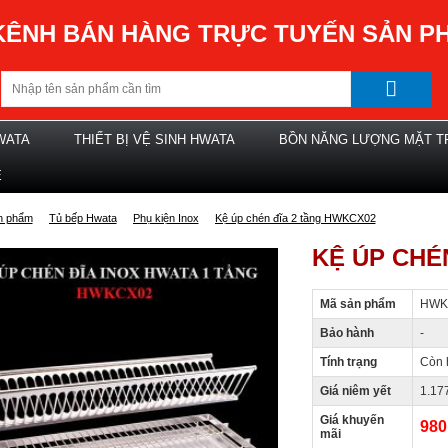
KÊNH BÁN HÀNG TRỰC TUYẾN SẢN P
WATA
THIẾT BỊ VỆ SINH HWATA
BỒN NĂNG LƯỢNG MẶT T
Ệ
n phẩm
Tủ bếp Hwata
Phụ kiện Inox
Kệ úp chén đĩa 2 tầng HWKCX02
KỆ ÚP CHÉ
Mã sản phẩm
HWK
Bảo hành
-
Tính trạng
Còn 
Giá niêm yết
1.17
Giá khuyến
980
mãi