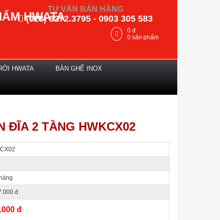
TƯ VẤN BÁN HÀNG
HẨM HWATA
(028) 6272.3795 - 0903 305 583
0
đ
0
sản phẩm
RỜI HWATA
BÀN GHẾ INOX
N ĐĨA 2 TẦNG HWKCX02
CX02
hàng
7.000 đ
.000 đ