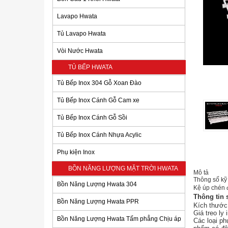
Lavapo Hwata
Tủ Lavapo Hwata
Vòi Nước Hwata
TỦ BẾP HWATA
Tủ Bếp Inox 304 Gỗ Xoan Đào
Tủ Bếp Inox Cánh Gỗ Cam xe
Tủ Bếp Inox Cánh Gỗ Sồi
Tủ Bếp Inox Cánh Nhựa Acylic
Phụ kiện Inox
BỒN NĂNG LƯỢNG MẶT TRỜI HWATA
Mô tả
Thông số kỹ 
Bồn Năng Lượng Hwata 304
Kệ úp chén
Thông tin
Bồn Năng Lượng Hwata PPR
Kích thước
Giá treo ly
Bồn Năng Lượng Hwata Tấm phẳng Chịu áp
Các loại ph