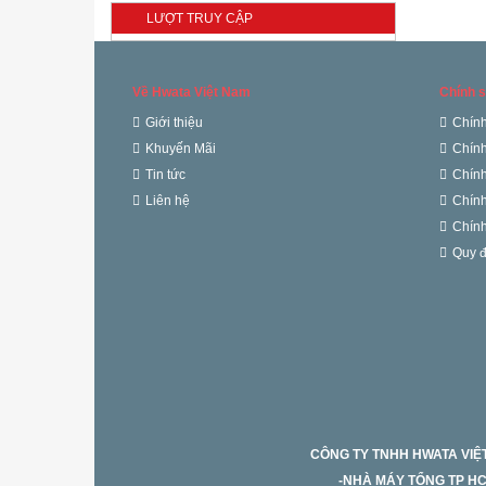
LƯỢT TRUY CẬP
Bồn inox Hwata 1500 lít
nằm
4.800.000 đ
Về Hwata Việt Nam
Chính s
Bồn inox Hwata 1500 lít
đứng
Giới thiệu
Chính
4.430.000 đ
Khuyến Mãi
Chính
Tin tức
Chính
Chậu rửa inox dạng đúc 2
hộc Hwata BDV1
Liên hệ
Chính
2.160.000 đ
Chính
Quy đ
CÔNG TY TNHH HWATA VI
-NHÀ MÁY TỔNG TP H