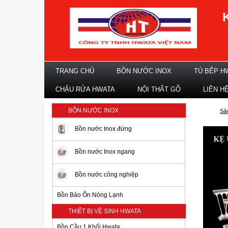
TRANG CHỦ
BỒN NƯỚC INOX
TỦ BẾP H
CHẬU RỬA HWATA
NỘI THẤT GỖ
LIÊN H
BỒN NƯỚC INOX
Sả
Bồn nước Inox đứng
Bồn nước Inox ngang
Bồn nước công nghiệp
Bồn Bảo Ôn Nóng Lạnh
THIẾT BỊ VỆ SINH HWATA
Bồn Cầu 1 Khối Hwata