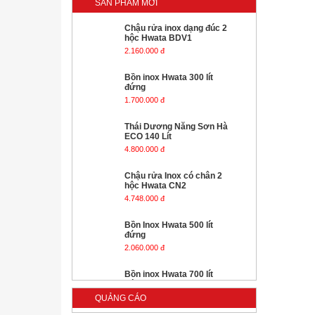
SẢN PHẨM MỚI
1.700.000 đ
Thái Dương Năng Sơn Hà
ECO 140 Lít
4.800.000 đ
Chậu rửa Inox có chân 2
hộc Hwata CN2
4.748.000 đ
Bồn Inox Hwata 500 lít
đứng
2.060.000 đ
Bồn inox Hwata 700 lít
đứng
2.430.000 đ
Bồn inox Hwata 1000 lít
nằm
3.280.000 đ
Bồn inox Hwata 1000 lít
đứng
QUẢNG CÁO
3.080.000 đ