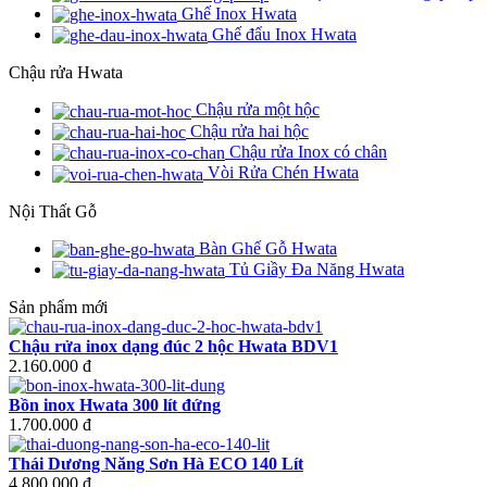
Ghế Inox Hwata
Ghế đẩu Inox Hwata
Chậu rửa Hwata
Chậu rửa một hộc
Chậu rửa hai hộc
Chậu rửa Inox có chân
Vòi Rửa Chén Hwata
Nội Thất Gỗ
Bàn Ghế Gỗ Hwata
Tủ Giầy Đa Năng Hwata
Sản phẩm mới
Chậu rửa inox dạng đúc 2 hộc Hwata BDV1
2.160.000 đ
Bồn inox Hwata 300 lít đứng
1.700.000 đ
Thái Dương Năng Sơn Hà ECO 140 Lít
4.800.000 đ