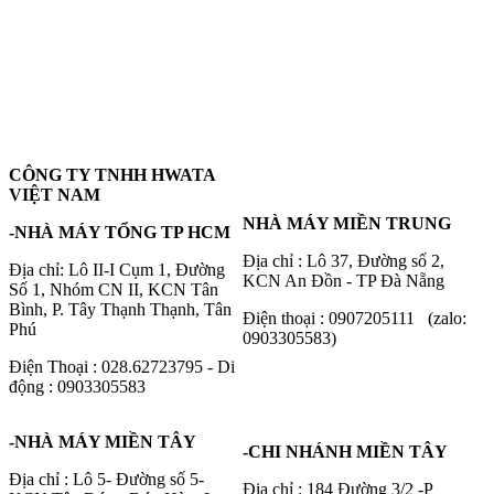
CÔNG TY TNHH HWATA
VIỆT NAM
NHÀ MÁY MIỀN TRUNG
-NHÀ MÁY TỔNG TP HCM
Địa chỉ : Lô 37, Đường số 2,
Địa chỉ: Lô II-I Cụm 1, Đường
KCN An Đồn - TP Đà Nẵng
Số 1, Nhóm CN II, KCN Tân
Bình, P. Tây Thạnh Thạnh, Tân
Điện thoại : 0907205111 (zalo:
Phú
0903305583)
Điện Thoại : 028.62723795 - Di
động : 0903305583
-NHÀ MÁY MIỀN TÂY
-CHI NHÁNH MIỀN TÂY
Địa chỉ : Lô 5- Đường số 5-
Địa chỉ : 184 Đường 3/2 -P