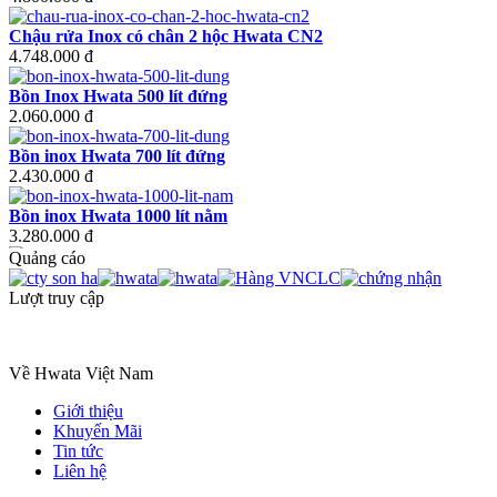
Chậu rửa Inox có chân 2 hộc Hwata CN2
4.748.000 đ
Bồn Inox Hwata 500 lít đứng
2.060.000 đ
Bồn inox Hwata 700 lít đứng
2.430.000 đ
Bồn inox Hwata 1000 lít nằm
3.280.000 đ
Quảng cáo
Bồn inox Hwata 1000 lít đứng
3.080.000 đ
Lượt truy cập
Bồn inox Hwata 1500 lít nằm
4.800.000 đ
Về Hwata Việt Nam
Bồn inox Hwata 1500 lít đứng
Giới thiệu
4.430.000 đ
Khuyến Mãi
Tin tức
Liên hệ