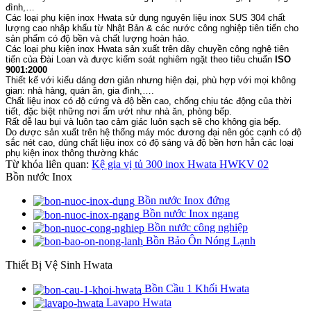
đình,…
Các loại phụ kiện inox Hwata sử dụng nguyên liệu inox SUS 304 chất
lượng cao nhập khẩu từ Nhật Bản & các nước công nghiệp tiên tiến cho
sản phẩm có độ bền và chất lượng hoàn hảo.
Các loại phụ kiện inox Hwata sản xuất trên dây chuyền công nghệ tiên
tiến của Đài Loan và được kiểm soát nghiêm ngặt theo tiêu chuẩn
ISO
9001:2000
Thiết kế với kiểu dáng đơn giản nhưng hiện đại, phù hợp với mọi không
gian: nhà hàng, quán ăn, gia đình,….
Chất liệu inox có độ cứng và độ bền cao, chống chịu tác động của thời
tiết, đặc biệt những nơi ẩm ướt như nhà ăn, phòng bếp.
Rất dễ lau bụi và luôn tạo cảm giác luôn sạch sẽ cho không gia bếp.
Do được sản xuất trên hệ thống máy móc đương đại nên góc cạnh có độ
sắc nét cao, dùng chất liệu inox có độ sáng và độ bền hơn hẳn các loại
phụ kiện inox thông thường khác
Từ khóa liên quan:
Kệ gia vị tủ 300 inox Hwata HWKV 02
Bồn nước Inox
Bồn nước Inox đứng
Bồn nước Inox ngang
Bồn nước công nghiệp
Bồn Bảo Ôn Nóng Lạnh
Thiết Bị Vệ Sinh Hwata
Bồn Cầu 1 Khối Hwata
Lavapo Hwata