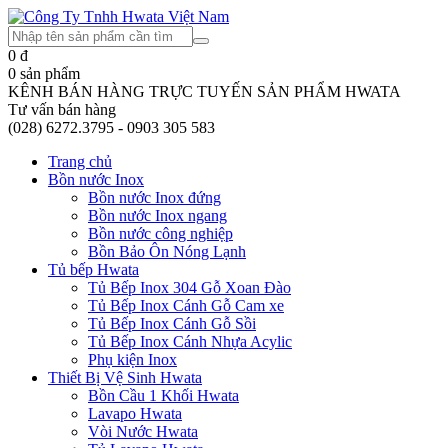
0
đ
0
sản phẩm
KÊNH BÁN HÀNG TRỰC TUYẾN SẢN PHẨM HWATA
Tư vấn bán hàng
(028) 6272.3795 - 0903 305 583
Trang chủ
Bồn nước Inox
Bồn nước Inox đứng
Bồn nước Inox ngang
Bồn nước công nghiệp
Bồn Bảo Ôn Nóng Lạnh
Tủ bếp Hwata
Tủ Bếp Inox 304 Gỗ Xoan Đào
Tủ Bếp Inox Cánh Gỗ Cam xe
Tủ Bếp Inox Cánh Gỗ Sồi
Tủ Bếp Inox Cánh Nhựa Acylic
Phụ kiện Inox
Thiết Bị Vệ Sinh Hwata
Bồn Cầu 1 Khối Hwata
Lavapo Hwata
Vòi Nước Hwata