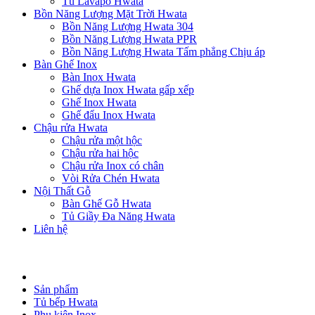
Tủ Lavapo Hwata
Bồn Năng Lượng Mặt Trời Hwata
Bồn Năng Lượng Hwata 304
Bồn Năng Lượng Hwata PPR
Bồn Năng Lượng Hwata Tấm phẳng Chịu áp
Bàn Ghế Inox
Bàn Inox Hwata
Ghế dựa Inox Hwata gấp xếp
Ghế Inox Hwata
Ghế đẩu Inox Hwata
Chậu rửa Hwata
Chậu rửa một hộc
Chậu rửa hai hộc
Chậu rửa Inox có chân
Vòi Rửa Chén Hwata
Nội Thất Gỗ
Bàn Ghế Gỗ Hwata
Tủ Giầy Đa Năng Hwata
Liên hệ
Sản phẩm
Tủ bếp Hwata
Phụ kiện Inox