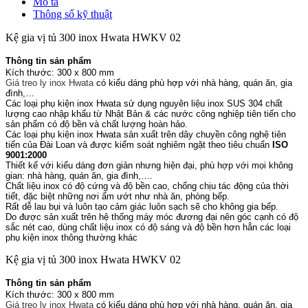
Mô tả
Thông số kỹ thuật
Kệ gia vị tủ 300 inox Hwata HWKV 02
Thông tin sản phẩm
Kích thước: 300 x 800 mm
Giá treo ly inox Hwata
có kiểu dáng phù hợp với nhà hàng, quán ăn, gia
đình,…
Các loại phụ kiện inox Hwata sử dụng nguyên liệu inox SUS 304 chất
lượng cao nhập khẩu từ Nhật Bản & các nước công nghiệp tiên tiến cho
sản phẩm có độ bền và chất lượng hoàn hảo.
Các loại phụ kiện inox Hwata sản xuất trên dây chuyền công nghệ tiên
tiến của Đài Loan và được kiểm soát nghiêm ngặt theo tiêu chuẩn
ISO
9001:2000
Thiết kế với kiểu dáng đơn giản nhưng hiện đại, phù hợp với mọi không
gian: nhà hàng, quán ăn, gia đình,….
Chất liệu inox có độ cứng và độ bền cao, chống chịu tác động của thời
tiết, đặc biệt những nơi ẩm ướt như nhà ăn, phòng bếp.
Rất dễ lau bụi và luôn tạo cảm giác luôn sạch sẽ cho không gia bếp.
Do được sản xuất trên hệ thống máy móc đương đại nên góc cạnh có độ
sắc nét cao, dùng chất liệu inox có độ sáng và độ bền hơn hẳn các loại
phụ kiện inox thông thường khác
Kệ gia vị tủ 300 inox Hwata HWKV 02
Thông tin sản phẩm
Kích thước: 300 x 800 mm
Giá treo ly inox Hwata
có kiểu dáng phù hợp với nhà hàng, quán ăn, gia