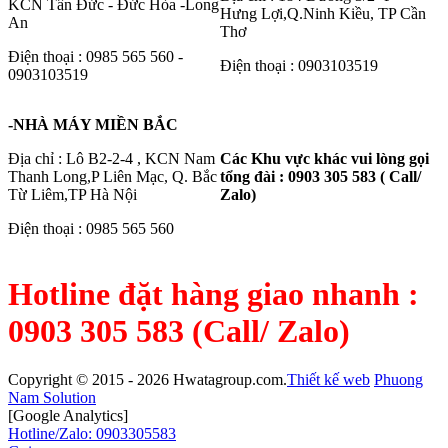
KCN Tân Đức - Đức Hòa -Long
Hưng Lợi,Q.Ninh Kiều, TP Cần
An
Thơ
Điện thoại : 0985 565 560 -
Điện thoại : 0903103519
0903103519
-NHÀ MÁY MIỀN BẮC
Địa chỉ : Lô B2-2-4 , KCN Nam
Các Khu vực khác vui lòng gọi
Thanh Long,P Liên Mạc, Q. Bắc
tổng đài : 0903 305 583 ( Call/
Từ Liêm,TP Hà Nội
Zalo)
Điện thoại : 0985 565 560
Hotline đặt hàng giao nhanh :
0903 305 583 (Call/ Zalo)
Copyright © 2015 - 2026 Hwatagroup.com.
Thiết kế web
Phuong
Nam Solution
[Google Analytics]
Hotline/Zalo: 0903305583