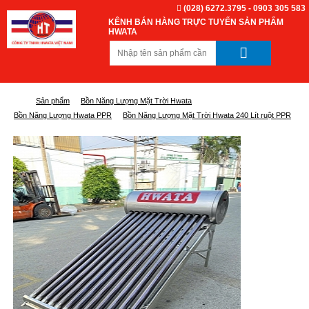
(028) 6272.3795 - 0903 305 583
KÊNH BÁN HÀNG TRỰC TUYẾN SẢN PHẨM
HWATA
Sản phẩm
Bồn Năng Lượng Mặt Trời Hwata
Bồn Năng Lượng Hwata PPR
Bồn Năng Lượng Mặt Trời Hwata 240 Lít ruột PPR