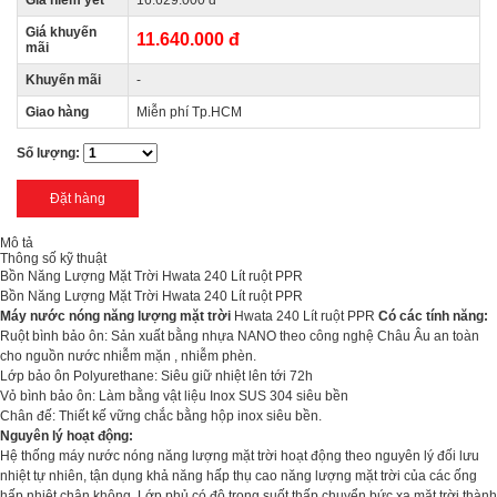
Giá niêm yết
16.629.000 đ
Giá khuyến
11.640.000 đ
mãi
Khuyến mãi
-
Giao hàng
Miễn phí Tp.HCM
Số lượng:
Mô tả
Thông số kỹ thuật
Bồn Năng Lượng Mặt Trời Hwata 240 Lít ruột PPR
Bồn Năng Lượng Mặt Trời Hwata 240 Lít ruột PPR
Máy nước nóng năng lượng mặt trời
Hwata 240 Lít ruột PPR
Có các tính năng:
Ruột bình bảo ôn: Sản xuất bằng nhựa NANO theo công nghệ Châu Âu an toàn
cho nguồn nước nhiễm mặn , nhiễm phèn.
Lớp bảo ôn Polyurethane: Siêu giữ nhiệt lên tới 72h
Vỏ bình bảo ôn: Làm bằng vật liệu Inox SUS 304 siêu bền
Chân đế: Thiết kế vững chắc bằng hộp inox siêu bền.
Nguyên lý hoạt động:
Hệ thống máy nước nóng năng lượng mặt trời hoạt động theo nguyên lý đối lưu
nhiệt tự nhiên, tận dụng khả năng hấp thụ cao năng lượng mặt trời của các ống
hấp nhiệt chân không. Lớp phủ có độ trong suốt thấp chuyển bức xạ mặt trời thành