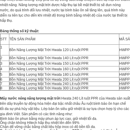
nhiệt năng. Năng lượng mặt trời được hấp thụ tại bề mặt thiết bị sẽ đun nóng
nước, do quá trình đối lưu nhiệt, nước tại bình bảo ôn sẽ tăng lên, quá trình này
diễn ra liên tục cho đến khi nhiệt độ trong bình bằng nhiệt độ của nước tại thiết bị
hấp thụ.
Bảng thông số kỹ thuật:
STT
TÊN SẢN PHẨM
MÃ S
1
Bồn Năng Lượng Mặt Trời Hwata 120 Lít ruột PPR
HWPPR
2
Bồn Năng Lượng Mặt Trời Hwata 140 Lít ruột PPR
HWPPR
3
Bồn Năng Lượng Mặt Trời Hwata 150 Lít ruột PPR
HWPPR
4
Bồn Năng Lượng Mặt Trời Hwata 160 Lít ruột PPR
HWPPR
5
Bồn Năng Lượng Mặt Trời Hwata 180 Lít ruột PPR
HWPPR
6
Bồn Năng Lượng Mặt Trời Hwata 200 Lít ruột PPR
HWPPR
7
Bồn Năng Lượng Mặt Trời Hwata 240 Lít ruột PPR
HWPPR
8
Bồn Năng Lượng Mặt Trời Hwata 300 Lít ruột PPR
HWPPR
Máy nước nóng năng lượng mặt trời
Hwata 240 Lít ruột PPR của Hwata sản xuất
trên dây truyền tự động hóa hiện đại bậc nhất châu Âu ruột bình bảo ôn hạn chế
tối đa sự phá hủy vật liệu. Lớp bản ôn siêu giữ nhiệt là sự lựa chọn hợp lý cho các
gia đình Việt. Sản phẩm có các tính năng như:
Bình bảo ôn phun bằng máy phun áp lực cao, giữ nhiệt tối đa.
Ống chân không Hitech hấp thụ nhiệt lên đến 99%
Chân đế vững chắc bằng chất liệu hộp inox có độ bền tối đa.