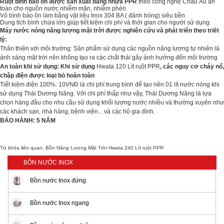
Ruột bình bảo ôn được sản xuất bằng nhựa PPR
theo công nghệ Châu Âu an
toàn cho nguồn nước nhiễm mặn, nhiễm phèn.
Vỏ bình bảo ôn làm bằng vật liệu Inox 304 BA ( đánh bóng) siêu bền
Dung tích bình chứa lớn giúp tiết kiệm chi phí và thời gian cho người sử dụng.
Máy nước nóng năng lượng mặt trời được nghiên cứu và phát triển theo triết
lý:
Thân thiện với môi trường: Sản phẩm sử dụng các nguồn năng lượng tự nhiên là
ánh sáng mặt trời nên không tạo ra các chất thải gây ảnh hưởng đến môi trường
An toàn khi sử dụng: Khi sử dụng
Hwata 120 Lít ruột PPR
, các nguy cơ cháy nổ,
chập điện được loại bỏ hoàn toàn
Tiết kiệm điện 100%: 10VNĐ là chi phí trung bình để tạo nên 01 lít nước nóng khi
sử dụng Thái Dương Năng. Với chi phí thấp như vậy, Thái Dương Năng là lựa
chọn hàng đầu cho nhu cầu sử dụng khối lượng nước nhiều và thường xuyên như
các khách sạn, nhà hàng, bệnh viện... và các hộ gia đình.
BẢO HÀNH: 5 NĂM
Từ khóa liên quan:
Bồn Năng Lượng Mặt Trời Hwata 240 Lít ruột PPR
BỒN NƯỚC INOX
Bồn nước Inox đứng
Bồn nước Inox ngang