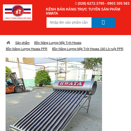
(028) 6272.3795 - 0903 305 583
KÊNH BÁN HÀNG TRỰC TUYẾN SẢN PHẨM
HWATA
Sản phẩm
Bồn Năng Lượng Mặt Trời Hwata
Bồn Năng Lượng Hwata PPR
Bồn Năng Lượng Mặt Trời Hwata 160 Lít ruột PPR