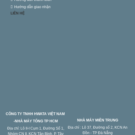
Hướng dẫn giao nhận
LIÊN HỆ
CÔNG TY TNHH HWATA VIỆT NAM
NHÀ MÁY MIỀN TRUNG
-NHÀ MÁY TỔNG TP HCM
Địa chỉ : Lô 37, Đường số 2, KCN An
Địa chỉ: Lô II-I Cụm 1, Đường Số 1,
Đồn - TP Đà Nẵng
Nhóm CN II, KCN Tân Bình, P. Tây