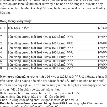
nước, do quá trình đối lưu nhiệt, nước tại bình bảo ôn sẽ tăng lên, quá trình này
diễn ra liên tục cho đến khi nhiệt độ trong bình bằng nhiệt độ của nước tại thiết bị
hấp thụ.
Bảng thông số kỹ thuật:
STT
TÊN SẢN PHẨM
MÃ S
1
Bồn Năng Lượng Mặt Trời Hwata 120 Lít ruột PPR
HWPPR
2
Bồn Năng Lượng Mặt Trời Hwata 140 Lít ruột PPR
HWPPR
3
Bồn Năng Lượng Mặt Trời Hwata 150 Lít ruột PPR
HWPPR
4
Bồn Năng Lượng Mặt Trời Hwata 160 Lít ruột PPR
HWPPR
5
Bồn Năng Lượng Mặt Trời Hwata 180 Lít ruột PPR
HWPPR
6
Bồn Năng Lượng Mặt Trời Hwata 200 Lít ruột PPR
HWPPR
7
Bồn Năng Lượng Mặt Trời Hwata 240 Lít ruột PPR
HWPPR
8
Bồn Năng Lượng Mặt Trời Hwata 300 Lít ruột PPR
HWPPR
Máy nước nóng năng lượng mặt trời
Hwata 120 Lít ruột PPR của Hwata sản xuất
trên dây truyền tự động hóa hiện đại bậc nhất châu Âu ruột bình bảo ôn hạn chế
tối đa sự phá hủy vật liệu. Lớp bản ôn siêu giữ nhiệt là sự lựa chọn hợp lý cho các
gia đình Việt. Sản phẩm có các tính năng như:
Bình bảo ôn phun bằng máy phun áp lực cao, giữ nhiệt tối đa.
Ống chân không Hitech hấp thụ nhiệt lên đến 99%
Chân đế vững chắc bằng chất liệu hộp inox có độ bền tối đa.
Ruột bình bảo ôn được sản xuất bằng nhựa PPR
theo công nghệ Châu Âu an
toàn cho nguồn nước nhiễm mặn, nhiễm phèn.