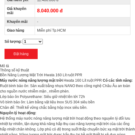
Giá niêm yết
11.486.000 đ
Giá khuyến
8.040.000 đ
mãi
Khuyến mãi
-
Giao hàng
Miễn phí Tp.HCM
Số lượng:
Mô tả
Thông số kỹ thuật
Bồn Năng Lượng Mặt Trời Hwata 160 Lít ruột PPR
Máy nước nóng năng lượng mặt trời
Hwata 160 Lít ruột PPR
Có các tính năng:
Ruột bình bảo ôn: Sản xuất bằng nhựa NANO theo công nghệ Châu Âu an toàn
cho nguồn nước nhiễm mặn , nhiễm phèn.
Lớp bảo ôn Polyurethane: Siêu giữ nhiệt lên tới 72h
Vỏ bình bảo ôn: Làm bằng vật liệu Inox SUS 304 siêu bền
Chân đế: Thiết kế vững chắc bằng hộp inox siêu bền.
Nguyên lý hoạt động:
Hệ thống máy nước nóng năng lượng mặt trời hoạt động theo nguyên lý đối lưu
nhiệt tự nhiên, tận dụng khả năng hấp thụ cao năng lượng mặt trời của các ống
hấp nhiệt chân không. Lớp phủ có độ trong suốt thấp chuyển bức xạ mặt trời thành
nhiệt năng. Năng lượng mặt trời được hấp thụ tại bề mặt thiết bị sẽ đun nóng