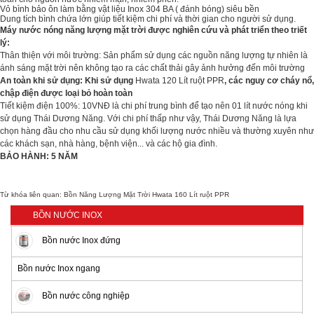
Vỏ bình bảo ôn làm bằng vật liệu Inox 304 BA ( đánh bóng) siêu bền
Dung tích bình chứa lớn giúp tiết kiệm chi phí và thời gian cho người sử dụng.
Máy nước nóng năng lượng mặt trời được nghiên cứu và phát triển theo triết
lý:
Thân thiện với môi trường: Sản phẩm sử dụng các nguồn năng lượng tự nhiên là
ánh sáng mặt trời nên không tạo ra các chất thải gây ảnh hưởng đến môi trường
An toàn khi sử dụng: Khi sử dụng
Hwata 120 Lít ruột PPR
, các nguy cơ cháy nổ,
chập điện được loại bỏ hoàn toàn
Tiết kiệm điện 100%: 10VNĐ là chi phí trung bình để tạo nên 01 lít nước nóng khi
sử dụng Thái Dương Năng. Với chi phí thấp như vậy, Thái Dương Năng là lựa
chọn hàng đầu cho nhu cầu sử dụng khối lượng nước nhiều và thường xuyên như
các khách sạn, nhà hàng, bệnh viện... và các hộ gia đình.
BẢO HÀNH: 5 NĂM
Từ khóa liên quan:
Bồn Năng Lượng Mặt Trời Hwata 160 Lít ruột PPR
BỒN NƯỚC INOX
Bồn nước Inox đứng
Bồn nước Inox ngang
Bồn nước công nghiệp