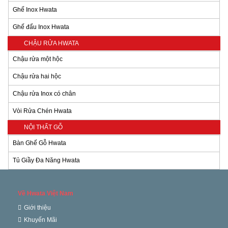
Ghế Inox Hwata
Ghế đẩu Inox Hwata
CHẬU RỬA HWATA
Chậu rửa một hộc
Chậu rửa hai hộc
Chậu rửa Inox có chân
Vòi Rửa Chén Hwata
NỘI THẤT GỖ
Bàn Ghế Gỗ Hwata
Tủ Giầy Đa Năng Hwata
Về Hwata Việt Nam
Giới thiệu
Khuyến Mãi