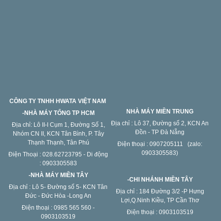
CÔNG TY TNHH HWATA VIỆT NAM
NHÀ MÁY MIỀN TRUNG
-NHÀ MÁY TỔNG TP HCM
Địa chỉ : Lô 37, Đường số 2, KCN An
Địa chỉ: Lô II-I Cụm 1, Đường Số 1,
Đồn - TP Đà Nẵng
Nhóm CN II, KCN Tân Bình, P. Tây
Thạnh Thạnh, Tân Phú
Điện thoại : 0907205111 (zalo:
0903305583)
Điện Thoại : 028.62723795 - Di động
: 0903305583
-NHÀ MÁY MIỀN TÂY
-CHI NHÁNH MIỀN TÂY
Địa chỉ : Lô 5- Đường số 5- KCN Tân
Địa chỉ : 184 Đường 3/2 -P Hưng
Đức - Đức Hòa -Long An
Lợi,Q.Ninh Kiều, TP Cần Thơ
Điện thoại : 0985 565 560 -
Điện thoại : 0903103519
0903103519