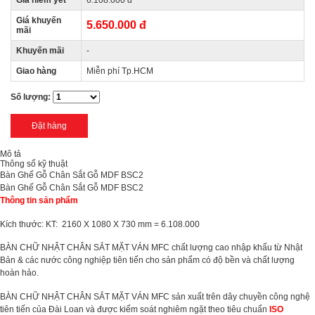
Giá niêm yết
6.108.000 đ
Giá khuyến
5.650.000 đ
mãi
Khuyến mãi
-
Giao hàng
Miễn phí Tp.HCM
Số lượng:
Mô tả
Thông số kỹ thuật
Bàn Ghế Gỗ Chân Sắt Gỗ MDF BSC2
Bàn Ghế Gỗ Chân Sắt Gỗ MDF BSC2
Thông tin sản phẩm
Kích thước: KT: 2160 X 1080 X 730 mm = 6.108.000
BÀN CHỮ NHẬT CHÂN SẮT MẶT VÁN MFC chất lượng cao nhập khẩu từ Nhật
Bản & các nước công nghiệp tiên tiến cho sản phẩm có độ bền và chất lượng
hoàn hảo.
BÀN CHỮ NHẬT CHÂN SẮT MẶT VÁN MFC sản xuất trên dây chuyền công nghệ
tiên tiến của Đài Loan và được kiểm soát nghiêm ngặt theo tiêu chuẩn
ISO