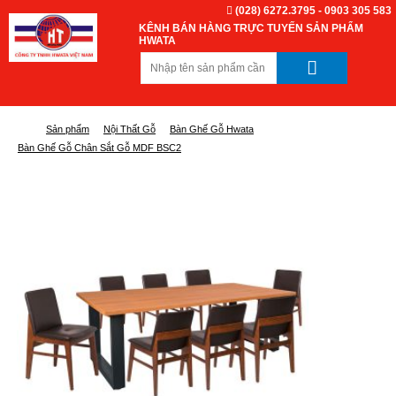
(028) 6272.3795 - 0903 305 583
KÊNH BÁN HÀNG TRỰC TUYẾN SẢN PHẨM
HWATA
Sản phẩm
Nội Thất Gỗ
Bàn Ghế Gỗ Hwata
Bàn Ghế Gỗ Chân Sắt Gỗ MDF BSC2