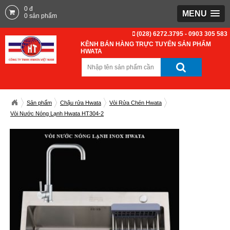
0
đ
MENU
0
sản phẩm
(028) 6272.3795 - 0903 305 583
KÊNH BÁN HÀNG TRỰC TUYẾN SẢN PHẨM
HWATA
Sản phẩm
Chậu rửa Hwata
Vòi Rửa Chén Hwata
Vòi Nước Nóng Lạnh Hwata HT304-2