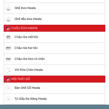
Ghế Inox Hwata
Ghế đẩu Inox Hwata
CHẬU RỬA HWATA
Chậu rửa một hộc
Chậu rửa hai hộc
Chậu rửa Inox có chân
Vòi Rửa Chén Hwata
NỘI THẤT GỖ
Bàn Ghế Gỗ Hwata
Tủ Giầy Đa Năng Hwata