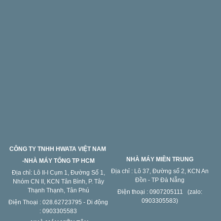
CÔNG TY TNHH HWATA VIỆT NAM
NHÀ MÁY MIỀN TRUNG
-NHÀ MÁY TỔNG TP HCM
Địa chỉ : Lô 37, Đường số 2, KCN An
Địa chỉ: Lô II-I Cụm 1, Đường Số 1,
Đồn - TP Đà Nẵng
Nhóm CN II, KCN Tân Bình, P. Tây
Thạnh Thạnh, Tân Phú
Điện thoại : 0907205111 (zalo:
0903305583)
Điện Thoại : 028.62723795 - Di động
: 0903305583