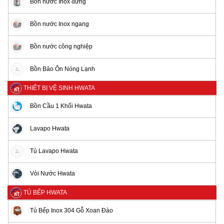
Bồn nước Inox đứng
Bồn nước Inox ngang
Bồn nước công nghiệp
Bồn Bảo Ôn Nóng Lạnh
THIẾT BỊ VỆ SINH HWATA
Bồn Cầu 1 Khối Hwata
Lavapo Hwata
Tủ Lavapo Hwata
Vòi Nước Hwata
TỦ BẾP HWATA
Tủ Bếp Inox 304 Gỗ Xoan Đào